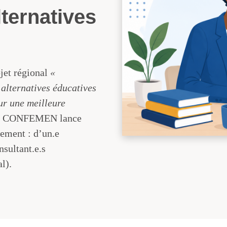
lternatives
jet régional
«
 alternatives éducatives
ur une meilleure
la CONFEMEN lance
tement : d’un.e
nsultant.e.s
l).