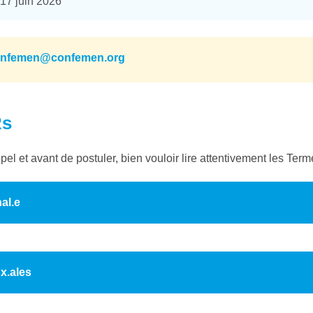
17 juin 2026
nfemen@confemen.org
Rs
el et avant de postuler, bien vouloir lire attentivement les Ter
al.e
x.ales