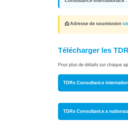
Consultant.e international.e :
📩 Adresse de soumission
co
Télécharger les TD
Pour plus de détails sur chaque app
TDRs Consultant.e internation
TDRs Consultant.e.s nationau