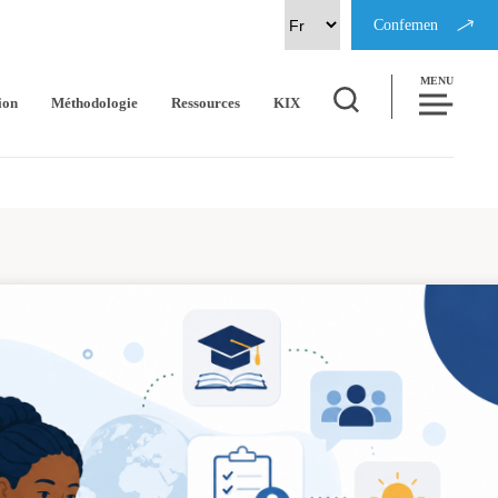
Confemen
MENU
ion
Méthodologie
Ressources
KIX