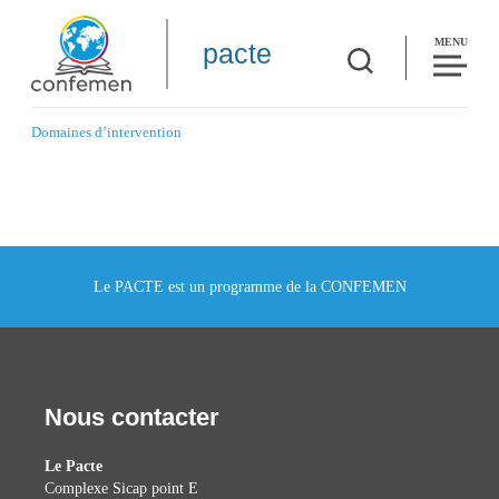
MENU
pacte
Domaines d’intervention
Le PACTE est un programme de la CONFEMEN
Nous contacter
Le Pacte
Complexe Sicap point E