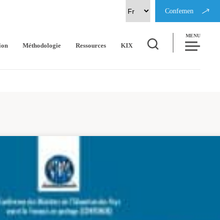
Confemen
MENU
ion
Méthodologie
Ressources
KIX